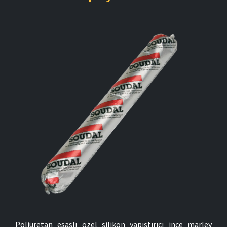
Poliüretan esaslı özel silikon yapıştırıcı ince marley