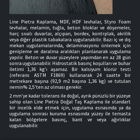
Line Pietra Kaplama, MDF, HDF levhalar, Styro Foam
levhalar, melamin, tuğla, beton bloklar ve döşemeler,
harç sıvalı duvarlar, alçıpan, bordex, kontrplak, akrilik
veya diğer plastik tabakalara uygulanabilir. Bazı iç ve dış
mekan uygulamalarında, delaminasyonu önlemek için
genişleme ve daralma aralıkları planlanarak uygulama
yapılır. Beton ve duvar yüzeylere yapımdan en az 28 gün
sonra uygulanabilir. Hidrostatik basınç koşulları ve buhar
iletimi 1,36 kg’ı aşamaz. Bir kalsiyum klorür testi
(referans ASTM F1869) kullanarak 24 saatte bir
metrekare başına (92,9 m2 başına 1,36 kg) ve tutulan
nemin% 2,5'ten az olması gerekir.
2 mm'ye kadar tolerans ile doğal, ayrık pürüzlü bir yüzeye
sahip olan Line Pietra Doğal Taş Kaplama ile standart
bir incelik elde etmek için, uygulama esnasında ya da
uygulama sonrası kuruma esnasında yüzey ile temasta
kalan bölgelere basınç, bant ve veya ağırlıklar
uygulanabilir.