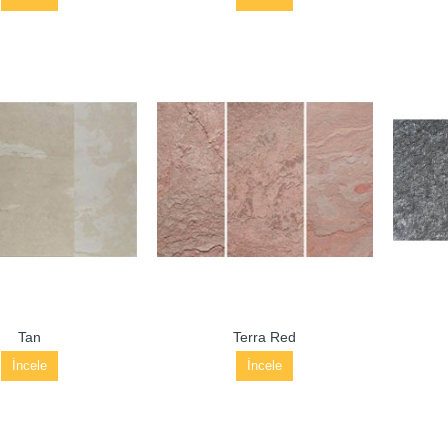
Tan
Terra Red
İncele
İncele