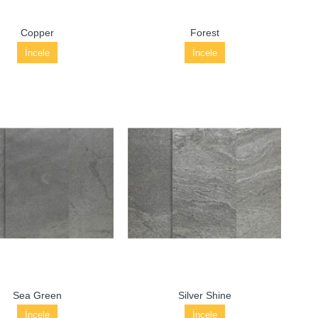
Copper
Forest
İncele
İncele
Sea Green
Silver Shine
İncele
İncele