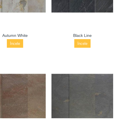
Autumn White
Black Line
İncele
İncele