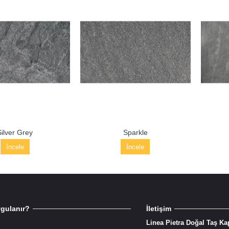
Silver Grey
Sparkle
İncele
İncele
ygulanır?
İletişim
Linea Pietra Doğal Taş K