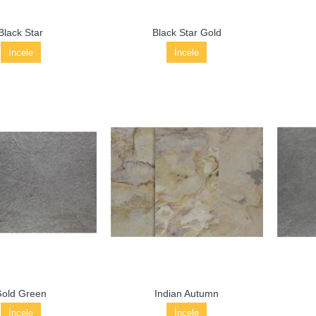
Black Star
Black Star Gold
İncele
İncele
old Green
Indian Autumn
İncele
İncele