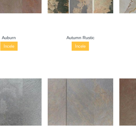
Auburn
Autumn Rustic
İncele
İncele