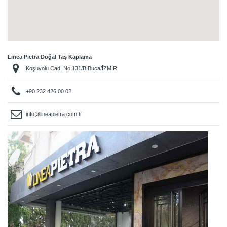
Linea Pietra Doğal Taş Kaplama
Koşuyolu Cad. No:131/B Buca/İZMİR
+90 232 426 00 02
info@lineapietra.com.tr